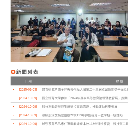
日 期
標 題
[2025-01-03]
體育研究所陳子軒教授作品入圍第二十三屆卓越新聞獎平面及網
[2024-10-09]
國立體育大學參加「2024年臺泰高等教育論壇暨教育展」推
[2024-10-09]
競技運動表現與訓練監控專題講座，推動運動科學發展
[2024-10-09]
教練所湯文慈教授獲本校113年彈性薪資－教學類一級獎勵！
[2024-10-09]
球類系蕭丞邑專任運動教練獲本校113年彈性薪資－競技類二