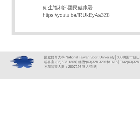
衛生福利部國民健康署
https://youtu.be/fRUkEyAa3Z8
國立體育大學 National Taiwan Sport University│333桃園市龜
秘書室:(03)328-1869│總機:(03)328-3201轉1618│FAX:(03)328-
累積閱覽人數：2807226∣
進入管理
│