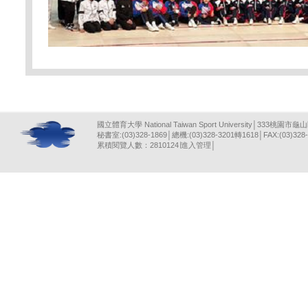
國立體育大學 National Taiwan Sport University│333桃園市龜
秘書室:(03)328-1869│總機:(03)328-3201轉1618│FAX:(03)328-
累積閱覽人數：2810124∣
進入管理
│