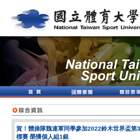
賀！體操隊魏連軍同學參加2022鈴木世界盃第
標賽 榮獲個人組1銀