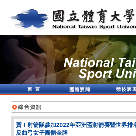
賀！射箭隊參加2022年亞洲盃射箭賽暨世界排名
反曲弓女子團體金牌