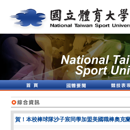
賀！本校棒球隊沙子宸同學加盟美國職棒奧克