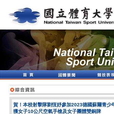
賀！本校射擊隊劉恆妤參加2023德國蘇爾青少
獲女子10公尺空氣手槍及女子團體雙銅牌