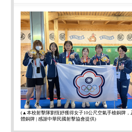
(▲本校射擊隊劉恆妤獲得女子10公尺空氣手槍銅牌，
體銅牌 | 感謝中華民國射擊協會提供)