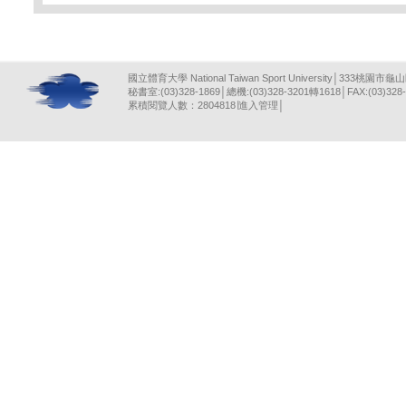
國立體育大學 National Taiwan Sport University│333桃園市龜
秘書室:(03)328-1869│總機:(03)328-3201轉1618│FAX:(03)328-
累積閱覽人數：2804818∣
進入管理
│