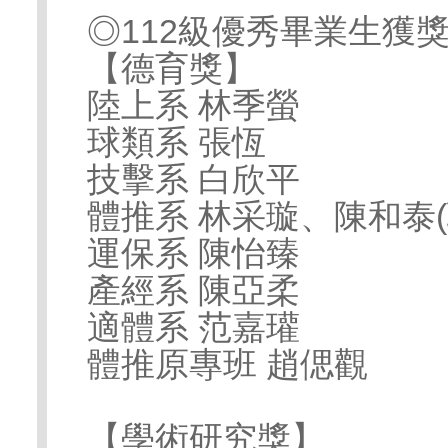
◎112級優秀畢業生獲
【德育獎】
陸上系 林季螢
球類系 張恆
技擊系 白欣平
體推系 林采璇、陳和泰(
運保系 陳怡臻
產經系 陳亞柔
適體系 范嘉瓘
體推原專班 趙偲觀
【學術研究獎】