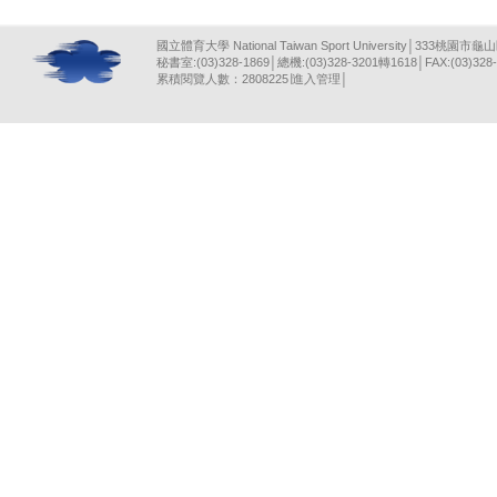
國立體育大學 National Taiwan Sport University│333桃園市龜
秘書室:(03)328-1869│總機:(03)328-3201轉1618│FAX:(03)328-
累積閱覽人數：2808225∣
進入管理
│