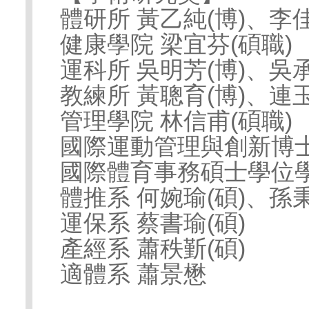
體研所 黃乙純(博)、李佳
健康學院 梁宜芬(碩職)
運科所 吳明芳(博)、吳承
教練所 黃聰育(博)、連玉
管理學院 林信甫(碩職)
國際運動管理與創新博士
國際體育事務碩士學位學
體推系 何婉瑜(碩)、孫秉
運保系 蔡書瑜(碩)
產經系 蕭秩斳(碩)
適體系 蕭景懋