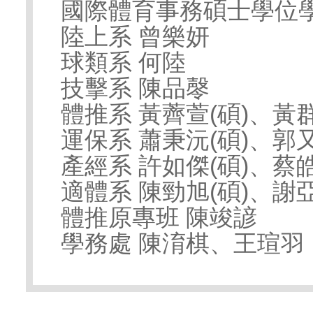
國際體育事務碩士學位學
陸上系 曾樂妍
球類系 何陸
技擊系 陳品㲆
體推系 黃薺萱(碩)、黃
運保系 蕭秉沅(碩)、郭
產經系 許如傑(碩)、蔡
適體系 陳勁旭(碩)、謝
體推原專班 陳竣諺
學務處 陳淯棋、王瑄羽