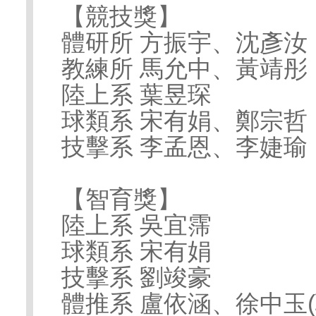
【競技獎】
體研所 方振宇、沈彥汝
教練所 馬允中、黃靖彤
陸上系 葉昱琛
球類系 宋有娟、鄭宗哲
技擊系 李孟恩、李婕瑜
【智育獎】
陸上系 吳宜霈
球類系 宋有娟
技擊系 劉竣豪
體推系 盧依涵、徐中玉(