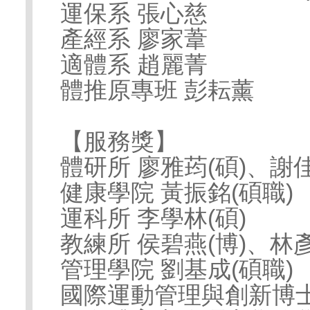
運保系 張心慈
產經系 廖家葦
適體系 趙麗菁
體推原專班 彭耘薰
【服務獎】
體研所 廖雅荺(碩)、謝佳
健康學院 黃振銘(碩職)
運科所 李學林(碩)
教練所 侯碧燕(博)、林彥
管理學院 劉基成(碩職)
國際運動管理與創新博士