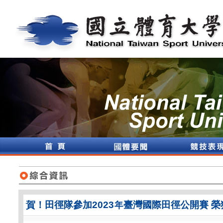
賀！田徑隊參加2023年臺灣國際田徑公開賽 榮