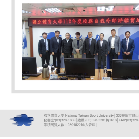
國立體育大學 National Taiwan Sport University│333桃園市龜
秘書室:(03)328-1869│總機:(03)328-3201轉1618│FAX:(03)328-
累積閱覽人數：2804822∣
進入管理
│