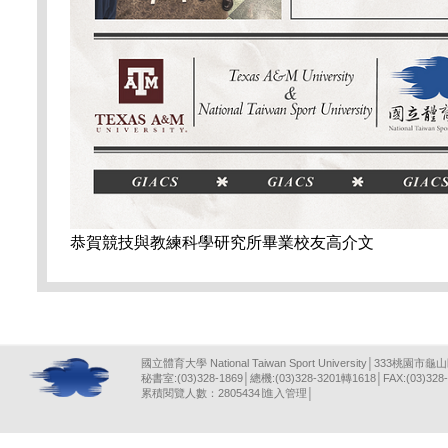
恭賀競技與教練科學研究所畢業校友高介文
國立體育大學 National Taiwan Sport University│333桃園市龜
秘書室:(03)328-1869│總機:(03)328-3201轉1618│FAX:(03)328-
累積閱覽人數：2805434∣
進入管理
│