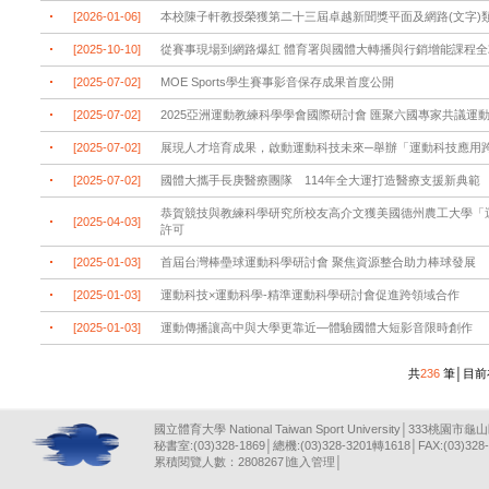
[2026-01-06]
本校陳子軒教授榮獲第二十三屆卓越新聞獎平面及網路(文字)
[2025-10-10]
從賽事現場到網路爆紅 體育署與國體大轉播與行銷增能課程全
[2025-07-02]
MOE Sports學生賽事影音保存成果首度公開
[2025-07-02]
2025亞洲運動教練科學學會國際研討會 匯聚六國專家共議運
[2025-07-02]
展現人才培育成果，啟動運動科技未來─舉辦「運動科技應用
[2025-07-02]
國體大攜手長庚醫療團隊 114年全大運打造醫療支援新典範
恭賀競技與教練科學研究所校友高介文獲美國德州農工大學「運動神經科學
[2025-04-03]
許可
[2025-01-03]
首屆台灣棒壘球運動科學研討會 聚焦資源整合助力棒球發展
[2025-01-03]
運動科技×運動科學-精準運動科學研討會促進跨領域合作
[2025-01-03]
運動傳播讓高中與大學更靠近—體驗國體大短影音限時創作
共
236
筆│目前
國立體育大學 National Taiwan Sport University│333桃園市龜
秘書室:(03)328-1869│總機:(03)328-3201轉1618│FAX:(03)328-
累積閱覽人數：2808267∣
進入管理
│