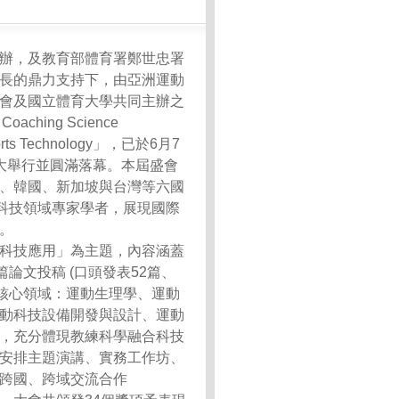
辦，及教育部體育署鄭世忠署
長的鼎力支持下，由亞洲運動
會及國立體育大學共同主辦之
f Coaching Science
Sports Technology」，已於6月7
大舉行並圓滿落幕。本屆盛會
、韓國、新加坡與台灣等六國
動科技領域專家學者，展現國際
。
科技應用」為主題，內容涵蓋
篇論文投稿 (口頭發表52篇、
大核心領域：運動生理學、運動
動科技設備開發與設計、運動
，充分體現教練科學融合科技
安排主題演講、實務工作坊、
跨國、跨域交流合作