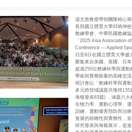
湯文慈教授帶領團隊精心籌
長與國立體育大學邱炳坤校
教練學會、中華民國教練協
「2025 Asia Association o
Conference — Applied 
日至8日在國立體育大學盛
聚集來自美國、英國、日本
超過250位教練科學與運
學術與實務能量的高峰交流
研討會以「教練科學與運動
多元跨領域議題共徵得135
海報發表83篇) ，涵蓋六
生物力學、運動心理學、運
訓練、運動傷害預防與治療
發展的前瞻性與實務性，並
研究發表與海報展示，促進