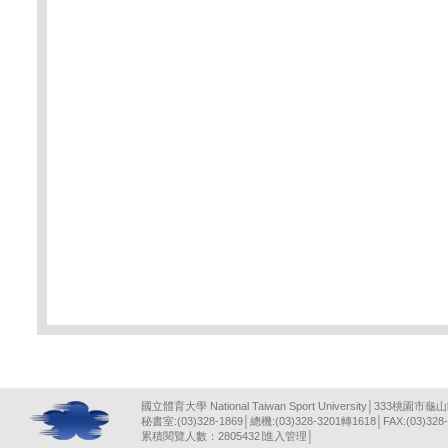
國立體育大學 National Taiwan Sport University│333桃園市龜
秘書室:(03)328-1869│總機:(03)328-3201轉1618│FAX:(03)328-
累積閱覽人數：2805432∣
進入管理
│