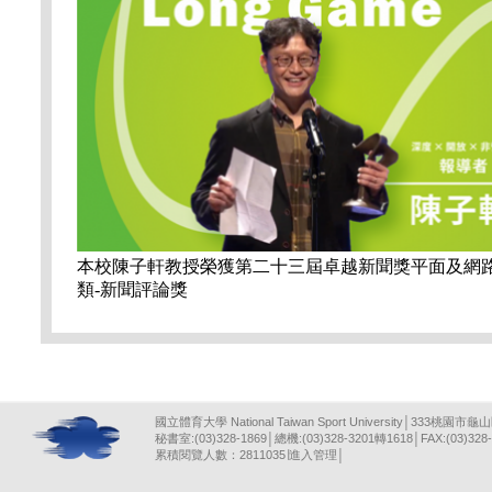
本校陳子軒教授榮獲第二十三屆卓越新聞獎平面及網路
類-新聞評論獎
國立體育大學 National Taiwan Sport University│333桃園市龜
秘書室:(03)328-1869│總機:(03)328-3201轉1618│FAX:(03)328-
累積閱覽人數：2811035∣
進入管理
│