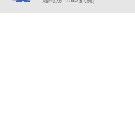
累積閱覽人數：2806694∣
進入管理
│