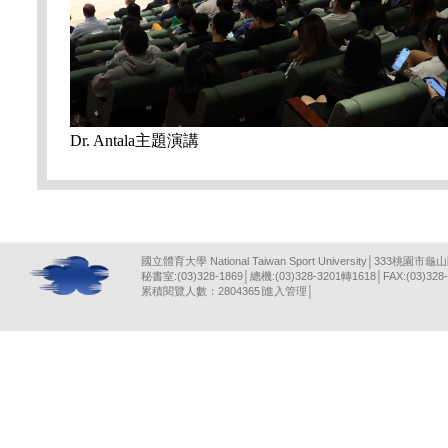
Dr. Antala主題演講
國立體育大學 National Taiwan Sport University│333桃園市龜
秘書室:(03)328-1869│總機:(03)328-3201轉1618│FAX:(03)328-
累積閱覽人數：2804365∣
進入管理
│